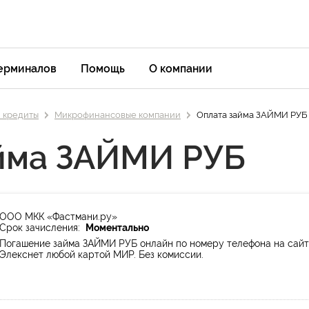
терминалов
Помощь
О компании
и кредиты
Микрофинансовые компании
Оплата займа ЗАЙМИ РУБ
айма ЗАЙМИ РУБ
ООО МКК «Фастмани.ру»
Срок зачисления:
Моментально
Погашение займа ЗАЙМИ РУБ онлайн по номеру телефона на сай
Элекснет любой картой МИР. Без комиссии.