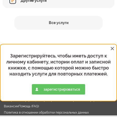
Другие услуги
Все услуги
Зарегистрируйтесь, чтобы иметь доступ к
личному кабинету, истории оплат и записной
книжке, с помощью которой можно быстро
Вход
Регистрация
находить услуги для повторных платежей.
+7 (495) 787-29-64
8 (800) 700-26-62
зарегистрироваться
О компании
Платежи и переводы
Пресс-центр
История
Карта терминалов
Раскрытие информации
Партнерам
Контакты
Правовая информация
Вакансии
Помощь (FAQ)
Политика в отношении обработки персональных данных