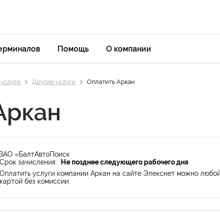
терминалов
Помощь
О компании
 услуги
Другие услуги
Оплатить Аркан
Аркан
ЗАО «БалтАвтоПоиск
Срок зачисления:
Не позднее следующего рабочего дня
Оплатить услуги компании Аркан на сайте Элекснет можно любо
картой без комиссии.