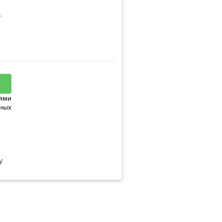
.
ями
ных
у