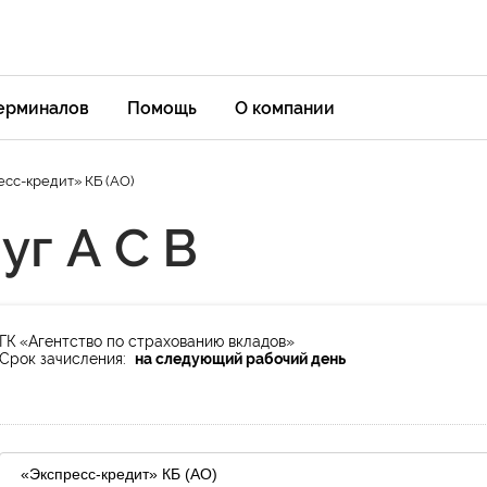
терминалов
Помощь
О компании
есс-кредит» КБ (АО)
уг А С В
ГК «Агентство по страхованию вкладов»
Срок зачисления:
на следующий рабочий день