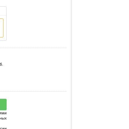
б.
ями
ных
сии