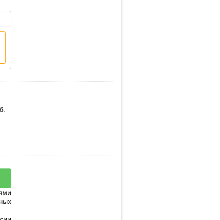
б.
ями
ных
сии