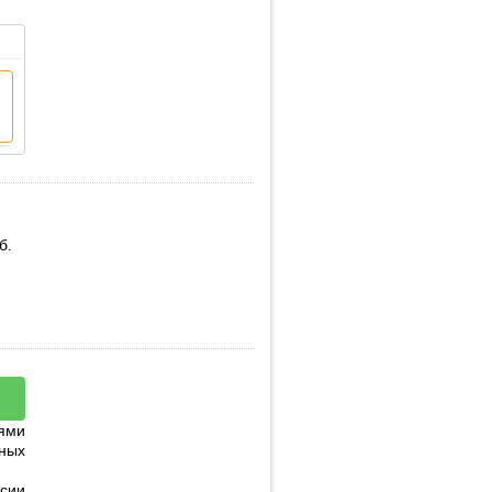
б.
ями
ных
сии