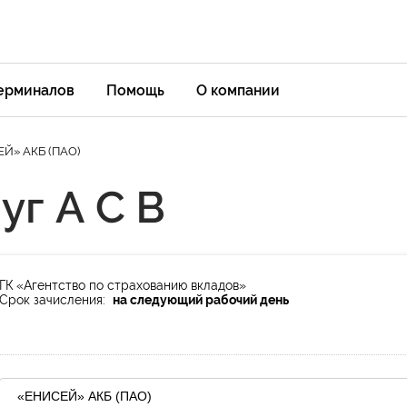
терминалов
Помощь
О компании
Й» АКБ (ПАО)
уг А С В
ГК «Агентство по страхованию вкладов»
Срок зачисления:
на следующий рабочий день