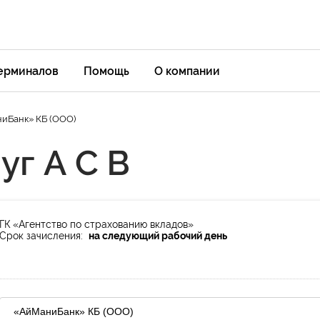
терминалов
Помощь
О компании
иБанк» КБ (ООО)
уг А С В
ГК «Агентство по страхованию вкладов»
Срок зачисления:
на следующий рабочий день