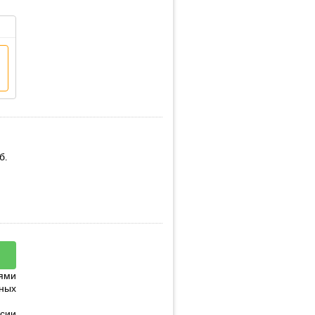
б.
ями
ных
сии