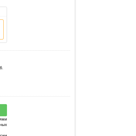
б.
ями
ных
сии