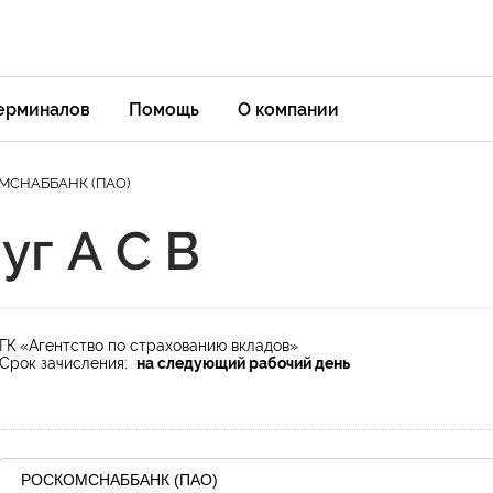
терминалов
Помощь
О компании
МСНАББАНК (ПАО)
уг А С В
ГК «Агентство по страхованию вкладов»
Срок зачисления:
на следующий рабочий день